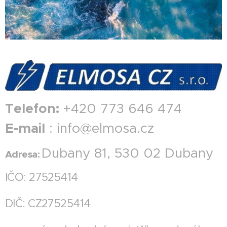
Telefon:
+420 773 646 474
E-mail
: info@elmosa.cz
Dubany 81, 530 02 Dubany
Adresa:
IČO: 27525414
DIČ: CZ27525414