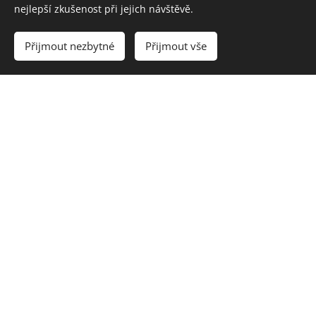
nejlepší zkušenost při jejich návštěvě.
Přijmout nezbytné
Přijmout vše