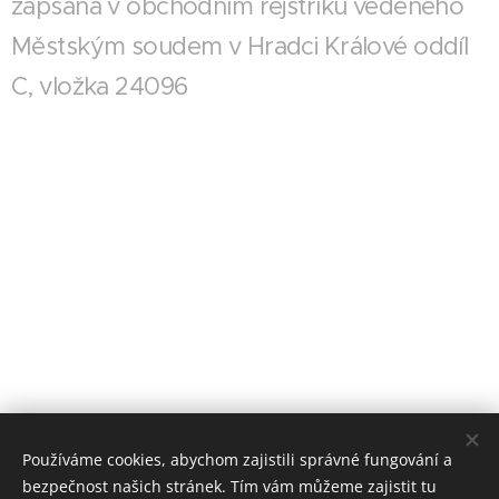
zapsaná v obchodním rejstříku vedeného
Městským soudem v Hradci Králové oddíl
C, vložka 24096
Používáme cookies, abychom zajistili správné fungování a
bezpečnost našich stránek. Tím vám můžeme zajistit tu